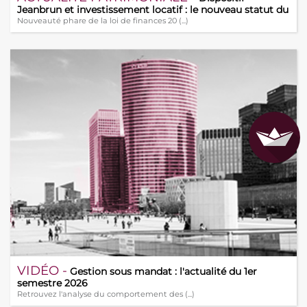
Jeanbrun et investissement locatif : le nouveau statut du
bailleur privé
Nouveauté phare de la loi de finances 20 (...)
VIDÉO -
Gestion sous mandat : l'actualité du 1er
semestre 2026
Retrouvez l'analyse du comportement des (...)