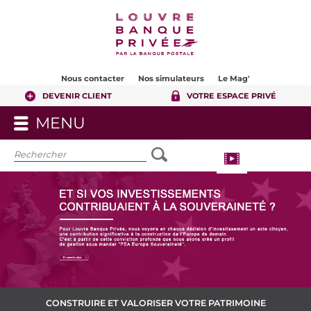
Contenu
Pied de page
Nous contacter
Nos simulateurs
Le Mag'
DEVENIR CLIENT
VOTRE ESPACE PRIVÉ
MENU
OUVRIR
LE
MENU
CONSTRUIRE ET VALORISER VOTRE PATRIMOINE