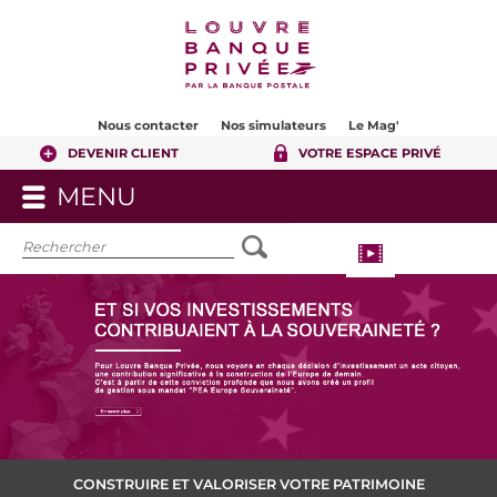
Contenu
Pied de page
Nous contacter
Nos simulateurs
Le Mag'
DEVENIR CLIENT
VOTRE ESPACE PRIVÉ
MENU
OUVRIR
LE
MENU
CONSTRUIRE ET VALORISER VOTRE PATRIMOINE