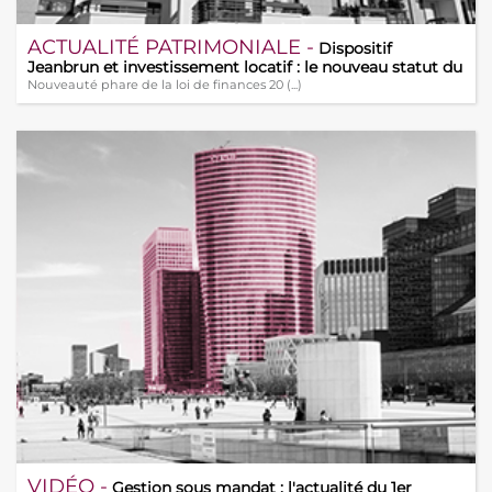
ACTUALITÉ PATRIMONIALE -
Dispositif
Jeanbrun et investissement locatif : le nouveau statut du
bailleur privé
Nouveauté phare de la loi de finances 20 (...)
VIDÉO -
Gestion sous mandat : l'actualité du 1er