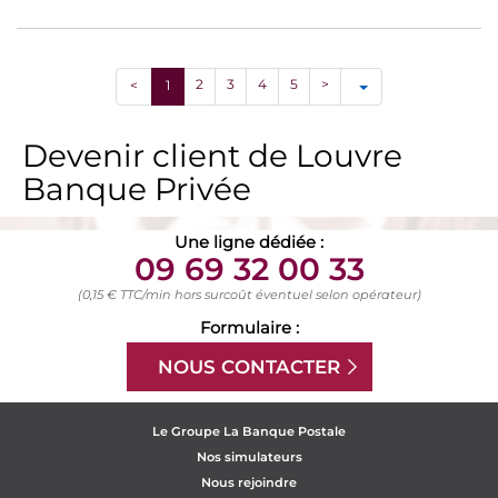
2
3
4
5
>
<
1
Devenir client de Louvre
Banque Privée
Une ligne dédiée :
09 69 32 00 33
(0,15 € TTC/min hors surcoût éventuel selon opérateur)
Formulaire :
NOUS CONTACTER
Le Groupe La Banque Postale
Nos simulateurs
Nous rejoindre