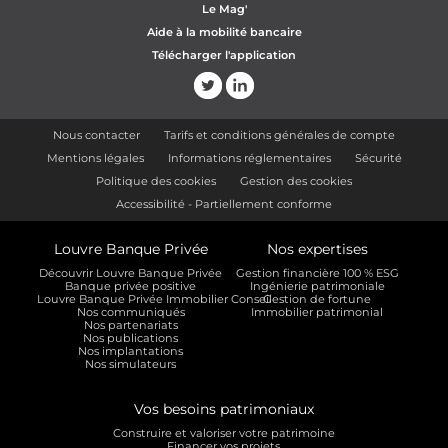
Le Mag'
Aide à la mobilité bancaire
Télécharger l'application
Nous contacter
Tarifs et conditions générales de compte
Mentions légales
Informations réglementaires
Sécurité
Politique des cookies
Gestion des cookies
Accessibilité - Partiellement conforme
Louvre Banque Privée
Nos expertises
Découvrir Louvre Banque Privée
Gestion financière 100 % ESG
Banque privée positive
Ingénierie patrimoniale
Louvre Banque Privée Immobilier Conseil
Gestion de fortune
Nos communiqués
Immobilier patrimonial
Nos partenariats
Nos publications
Nos implantations
Nos simulateurs
Vos besoins patrimoniaux
Construire et valoriser votre patrimoine
Financer vos projets