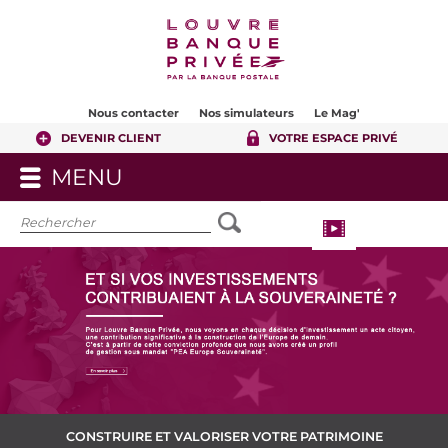
Contenu
Pied de page
Nous contacter
Nos simulateurs
Le Mag'
DEVENIR CLIENT
VOTRE ESPACE PRIVÉ
MENU
OUVRIR
LE
MENU
CONSTRUIRE ET VALORISER VOTRE PATRIMOINE