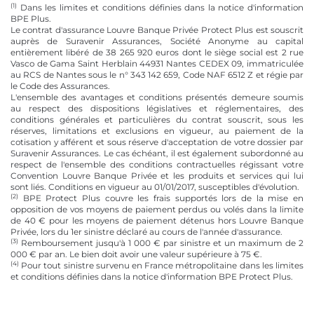
(1)
Dans les limites et conditions définies dans la notice d'information
BPE Plus.
Le contrat d'assurance Louvre Banque Privée Protect Plus est souscrit
auprès de Suravenir Assurances, Société Anonyme au capital
entièrement libéré de 38 265 920 euros dont le siège social est 2 rue
Vasco de Gama Saint Herblain 44931 Nantes CEDEX 09, immatriculée
au RCS de Nantes sous le n° 343 142 659, Code NAF 6512 Z et régie par
le Code des Assurances.
L'ensemble des avantages et conditions présentés demeure soumis
au respect des dispositions législatives et réglementaires, des
conditions générales et particulières du contrat souscrit, sous les
réserves, limitations et exclusions en vigueur, au paiement de la
cotisation y afférent et sous réserve d'acceptation de votre dossier par
Suravenir Assurances. Le cas échéant, il est également subordonné au
respect de l'ensemble des conditions contractuelles régissant votre
Convention Louvre Banque Privée et les produits et services qui lui
sont liés. Conditions en vigueur au 01/01/2017, susceptibles d'évolution.
(2)
BPE Protect Plus couvre les frais supportés lors de la mise en
opposition de vos moyens de paiement perdus ou volés dans la limite
de 40 € pour les moyens de paiement détenus hors Louvre Banque
Privée, lors du 1er sinistre déclaré au cours de l'année d'assurance.
(3)
Remboursement jusqu'à 1 000 € par sinistre et un maximum de 2
000 € par an. Le bien doit avoir une valeur supérieure à 75 €.
(4)
Pour tout sinistre survenu en France métropolitaine dans les limites
et conditions définies dans la notice d'information BPE Protect Plus.