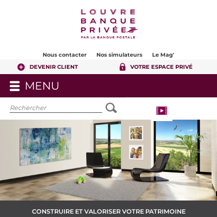
Contenu
Pied de page
Nous contacter
Nos simulateurs
Le Mag'
DEVENIR CLIENT
VOTRE ESPACE PRIVÉ
MENU
OUVRIR
LE
MENU
CONSTRUIRE ET VALORISER VOTRE PATRIMOINE