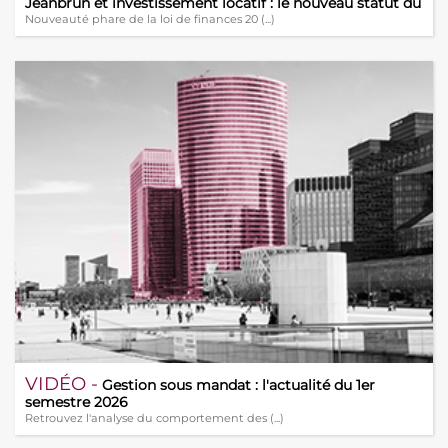
Jeanbrun et investissement locatif : le nouveau statut du
bailleur privé
Nouveauté phare de la loi de finances 20 (...)
VIDÉO -
Gestion sous mandat : l'actualité du 1er
semestre 2026
Retrouvez l'analyse du comportement des (...)