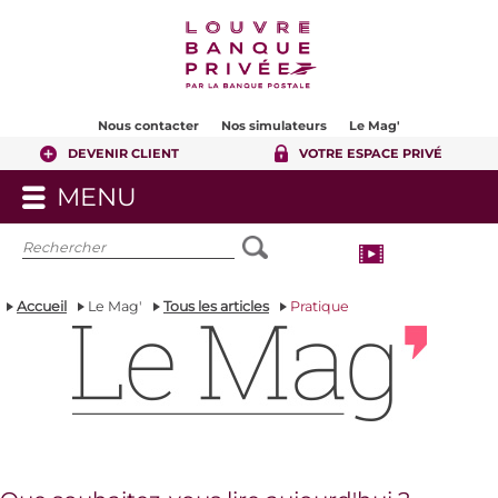
Contenu
Pied de page
Nous contacter
Nos simulateurs
Le Mag'
DEVENIR CLIENT
VOTRE ESPACE PRIVÉ
MENU
OUVRIR
LE
MENU
Accueil
Le Mag'
Tous les articles
Pratique