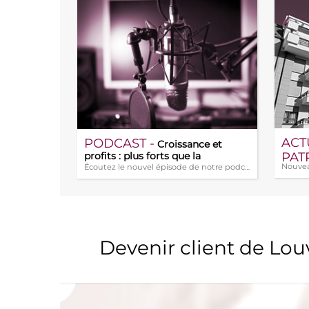
ACT
PODCAST -
Croissance et
PAT
profits : plus forts que la
géopolitique ?
Écoutez le nouvel épisode de notre podca (...)
Jeanb
: le 
privé
Devenir client de Lo