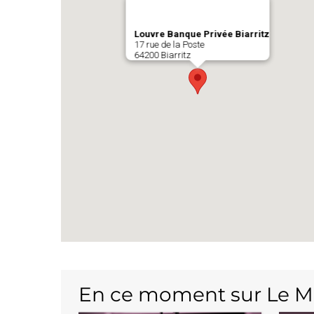
Louvre Banque Privée Biarritz
17 rue de la Poste
64200 Biarritz
En ce moment sur Le M