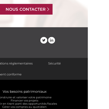
NOUS CONTACTER
tions réglementaires
Sécurité
lement conforme
Vos besoins patrimoniaux
onstruire et valoriser votre patrimoine
Financer vos projets
ir en tirant parti des opportunités fiscales
Gérer vos comptes au quotidien