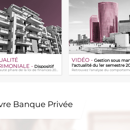
UALITÉ
VIDÉO -
Gestion sous man
RIMONIALE -
l'actualité du 1er semestre 2
Dispositif
Nouveauté phare de la loi de finances 20 (...)
run et investissement locatif
nouveau statut du bailleur
uvre Banque Privée