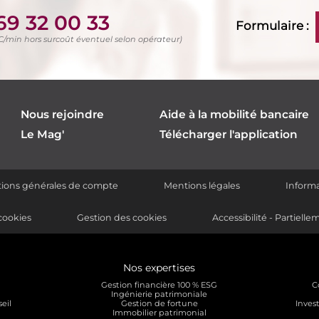
69 32 00 33
Formulaire :
TC/min hors surcoût éventuel selon opérateur)
Nous rejoindre
Aide à la mobilité bancaire
Le Mag'
Télécharger l'application
itions générales de compte
Mentions légales
Informa
cookies
Gestion des cookies
Accessibilité - Partiel
Nos expertises
Gestion financière 100 % ESG
C
Ingénierie patrimoniale
eil
Gestion de fortune
Invest
Immobilier patrimonial