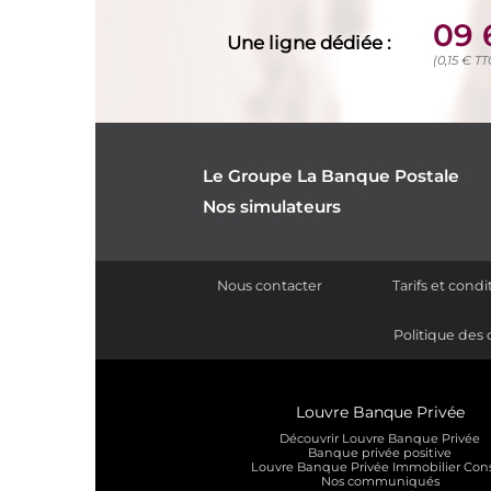
09 
Une ligne dédiée :
(0,15 € T
Le Groupe La Banque Postale
Nos simulateurs
Nous contacter
Tarifs et cond
Politique des 
Louvre Banque Privée
Découvrir Louvre Banque Privée
Banque privée positive
Louvre Banque Privée Immobilier Cons
Nos communiqués