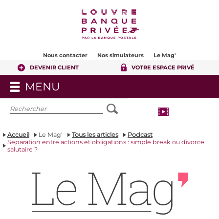
Contenu
Pied de page
Nous contacter
Nos simulateurs
Le Mag'
DEVENIR CLIENT
VOTRE ESPACE PRIVÉ
MENU
OUVRIR
LE
MENU
Accueil
Le Mag'
Tous les articles
Podcast
Séparation entre actions et obligations : simple break ou divorce
salutaire ?