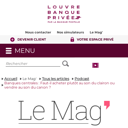
Contenu
Pied de page
Nous contacter
Nos simulateurs
Le Mag'
DEVENIR CLIENT
VOTRE ESPACE PRIVÉ
MENU
OUVRIR
LE
MENU
Accueil
Le Mag'
Tous les articles
Podcast
Banques centrales : Faut-il acheter plutôt au son du clairon ou
vendre au son du canon ?