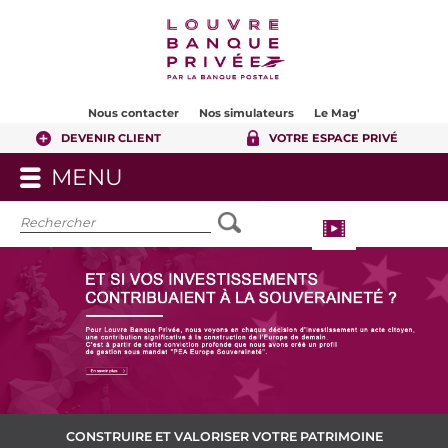
Contenu
Pied de page
Nous contacter
Nos simulateurs
Le Mag'
DEVENIR CLIENT
VOTRE ESPACE PRIVÉ
MENU
OUVRIR
LE
MENU
CONSTRUIRE ET VALORISER VOTRE PATRIMOINE