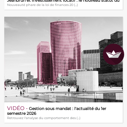
Jeanbrun et investissement locatif : le nouveau statut du
bailleur privé
Nouveauté phare de la loi de finances 20 (...)
VIDÉO -
Gestion sous mandat : l'actualité du 1er
semestre 2026
Retrouvez l'analyse du comportement des (...)