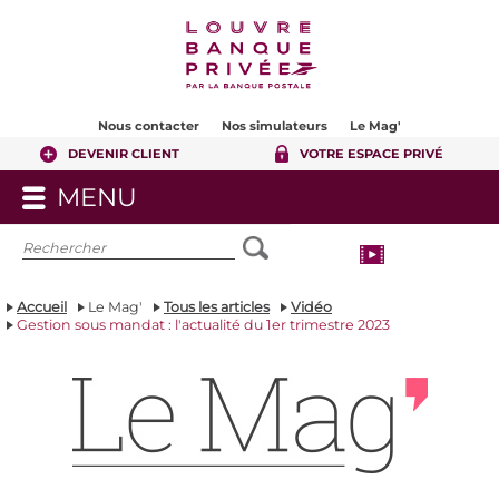
Contenu
Pied de page
Nous contacter
Nos simulateurs
Le Mag'
DEVENIR CLIENT
VOTRE ESPACE PRIVÉ
MENU
OUVRIR
LE
MENU
Accueil
Le Mag'
Tous les articles
Vidéo
Gestion sous mandat : l'actualité du 1er trimestre 2023