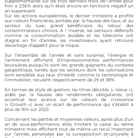
supplémentaires sur les trois derniers mois de l’année pour
finir à 2,56% alors qu’il était encore en territoire négatif un
an auparavant.
Sur les actions européennes, le dernier trimestre a profité
aux valeurs financières, portées par la hausse des taux, et au
secteur du luxe, grand bénéficiaire du retour des
consommateurs chinois. A l ’inverse, les secteurs défensifs
comme la consommation durable et les télécoms ont
stagné en fin d’année, les investisseurs ayant retrouvé
davantage d’appétit pour le risque.
Sur l’ensemble de l’année et sans surprise, l’énergie et
l’armement affichent d’impressionnantes performances
boursières puisqu’ils sont les grands gagnants du contexte
géopolitique, tandis que les secteurs dont les valorisations
sont sensibles aux taux d’intérêt, comme la technologie et
l’immobilier, reculent respectivement de 29 et 38%.
En termes de style de gestion, les titres décotés (« Value »),
aidés par la hausse des rendements obligataires, ont
accentué leur avance sur les valeurs de croissance
(« Growth ») avec un écart de performance qui s’établit à
plus de 16% sur 2022.
Concernant les petites et moyennes valeurs, après plus d’un
an de sous-performance, elles limitent la casse au 4ème
trimestre mais affichent tout de même un recul important
sur l’année, pénalisées par la surexposition structurelle à