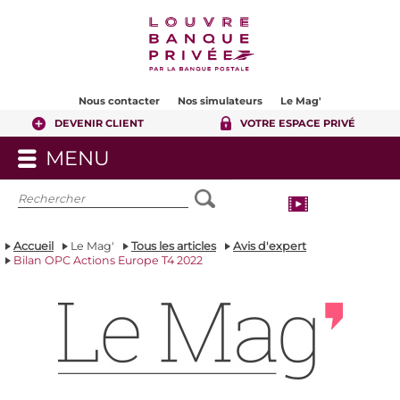
Contenu
Pied de page
Nous contacter
Nos simulateurs
Le Mag'
DEVENIR CLIENT
VOTRE ESPACE PRIVÉ
MENU
OUVRIR
LE
MENU
Accueil
Le Mag'
Tous les articles
Avis d'expert
Bilan OPC Actions Europe T4 2022