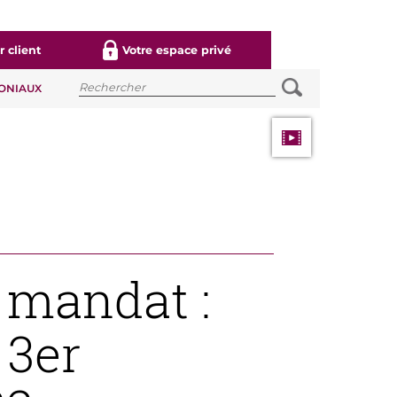
 client
Votre espace privé
MONIAUX
 mandat :
 3er