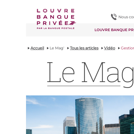
Contenu
Pied de page
Nous co
LOUVRE BANQUE PR
Accueil
Le Mag'
Tous les articles
Vidéo
Gestion