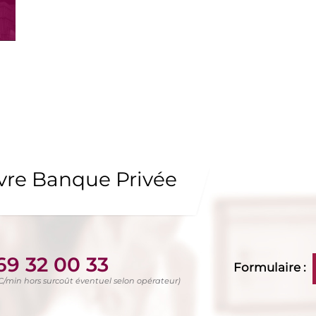
uvre Banque Privée
69 32 00 33
Formulaire :
TC/min hors surcoût éventuel selon opérateur)