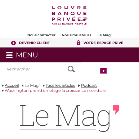
Contenu
Pied de page
Nous contacter
Nos simulateurs
Le Mag'
DEVENIR CLIENT
VOTRE ESPACE PRIVÉ
MENU
OUVRIR
LE
MENU
Accueil
Le Mag'
Tous les articles
Podcast
Washington prend en otage la croissance mondiale