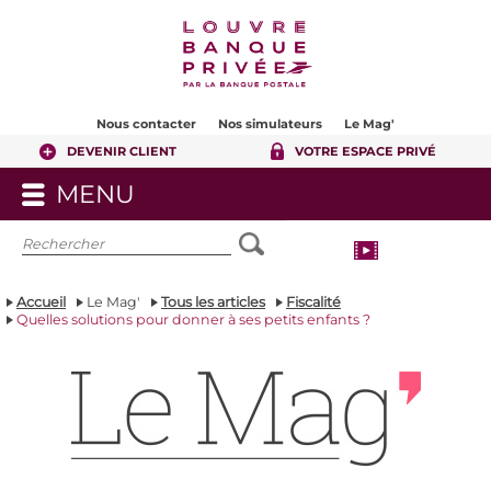
Contenu
Pied de page
Nous contacter
Nos simulateurs
Le Mag'
DEVENIR CLIENT
VOTRE ESPACE PRIVÉ
MENU
OUVRIR
LE
MENU
Accueil
Le Mag'
Tous les articles
Fiscalité
Quelles solutions pour donner à ses petits enfants ?