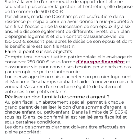
Suite à la vente d’un immeuble de rapport dont elle ne
souhaitait plus assurer la gestion et l’entretien, elle dispose
de la somme de 500 000 €
Par ailleurs, madame Deschamps est usufruitière de sa
résidence principale pour en avoir donné la nue-propriété à
son fils à l’occasion de la succession de son époux il y a six
ans. Elle dispose également de différents livrets, d’un plan
d’épargne logement et d’un contrat d’assurance-vie de
150 000 € souscrit peu après le décès de son époux et dont
le bénéficiaire est son fils Martin.
Faire le point sur ses objectifs
Compte tenu de sa situation patrimoniale, elle envisage de
conserver 250 000 € sous forme
d’épargne financière
et
d’assurance vie pour couvrir ses besoins personnels en cas
par exemple de perte d’autonomie.
Lucie envisage désormais d’acheter son premier logement
et Madame Deschamps souhaite l’aider à nouveau mais elle
voudrait s’assurer d’une certaine égalité de traitement
entre ses trois petits enfants.
Réaliser un don familial de somme d’argent ?
1
Au plan fiscal, un abattement spécial
permet à chaque
grand parent de réaliser le don d’une somme d’argent à
chaque enfant ou petit-enfant. Dans la limite de 31 865 €
tous les 15 ans, ce don familial est réalisé sans fiscalité et
sous certaines conditions.
Les dons de sommes d'argent doivent être effectués en
pleine propriété :