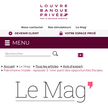
Contenu
Pied de page
Nous contacter
Nos simulateurs
Le Mag'
DEVENIR CLIENT
VOTRE ESPACE PRIVÉ
MENU
OUVRIR
LE
MENU
Accueil
Le Mag'
Tous les articles
Avis d'expert
Patrimoine Inside - épisode 3 : tirer parti des opportunités fiscales