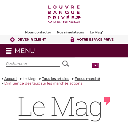
Contenu
Pied de page
Nous contacter
Nos simulateurs
Le Mag'
DEVENIR CLIENT
VOTRE ESPACE PRIVÉ
MENU
OUVRIR
LE
MENU
Accueil
Le Mag'
Tous les articles
Focus marché
L’influence des taux sur les marchés actions