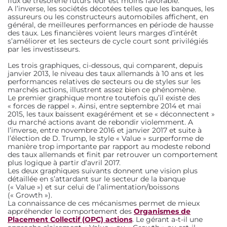
flux de trésorerie futurs leur est moins favorable.
A l’inverse, les sociétés décotées telles que les banques, les
assureurs ou les constructeurs automobiles affichent, en
général, de meilleures performances en période de hausse
des taux. Les financières voient leurs marges d’intérêt
s’améliorer et les secteurs de cycle court sont privilégiés
par les investisseurs.
Les trois graphiques, ci-dessous, qui comparent, depuis
janvier 2013, le niveau des taux allemands à 10 ans et les
performances relatives de secteurs ou de styles sur les
marchés actions, illustrent assez bien ce phénomène.
Le premier graphique montre toutefois qu’il existe des
« forces de rappel ». Ainsi, entre septembre 2014 et mai
2015, les taux baissent exagérément et se « déconnectent »
du marché actions avant de rebondir violemment. A
l’inverse, entre novembre 2016 et janvier 2017 et suite à
l’élection de D. Trump, le style « Value » surperforme de
manière trop importante par rapport au modeste rebond
des taux allemands et finit par retrouver un comportement
plus logique à partir d’avril 2017.
Les deux graphiques suivants donnent une vision plus
détaillée en s’attardant sur le secteur de la banque
(« Value ») et sur celui de l’alimentation/boissons
(« Growth »).
La connaissance de ces mécanismes permet de mieux
appréhender le comportement des
Organismes de
Placement Collectif (OPC) actions
. Le gérant a-t-il une