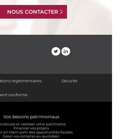
NOUS CONTACTER
tions réglementaires
Sécurité
lement conforme
Vos besoins patrimoniaux
onstruire et valoriser votre patrimoine
Financer vos projets
ir en tirant parti des opportunités fiscales
Gérer vos comptes au quotidien