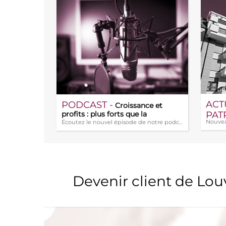
ACT
PODCAST -
Croissance et
PAT
profits : plus forts que la
géopolitique ?
Écoutez le nouvel épisode de notre podca (...)
Jeanb
: le 
privé
Devenir client de Lo