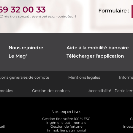
69 32 00 33
Formulaire :
TC/min hors surcoût éventuel selon opérateur)
Nous rejoindre
Aide à la mobilité bancaire
Le Mag'
Télécharger l'application
itions générales de compte
Mentions légales
Informa
cookies
Gestion des cookies
Accessibilité - Partiel
Nos expertises
Gestion financière 100 % ESG
C
Ingénierie patrimoniale
eil
Gestion de fortune
Invest
Immobilier patrimonial