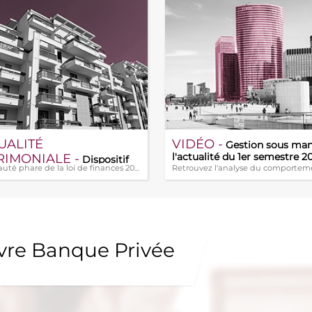
UALITÉ
VIDÉO -
Gestion sous man
RIMONIALE -
l'actualité du 1er semestre 2
Dispositif
Nouveauté phare de la loi de finances 20 (...)
run et investissement locatif
nouveau statut du bailleur
uvre Banque Privée