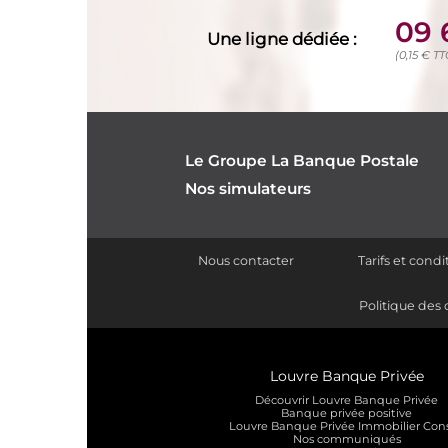
09 
Une ligne dédiée :
(0,15 € T
Le Groupe La Banque Postale
Nos simulateurs
Nous contacter
Tarifs et cond
Politique des 
Louvre Banque Privée
Découvrir Louvre Banque Privée
Banque privée positive
Louvre Banque Privée Immobilier Cons
Nos communiqués