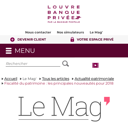
Contenu
Pied de page
Nous contacter
Nos simulateurs
Le Mag'
DEVENIR CLIENT
VOTRE ESPACE PRIVÉ
MENU
OUVRIR
LE
MENU
Accueil
Le Mag'
Tous les articles
Actualité patrimoniale
Fiscalité du patrimoine : les principales nouveautés pour 2018