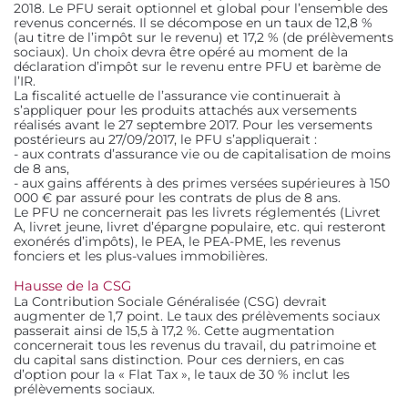
2018. Le PFU serait optionnel et global pour l’ensemble des
revenus concernés. Il se décompose en un taux de 12,8 %
(au titre de l’impôt sur le revenu) et 17,2 % (de prélèvements
sociaux). Un choix devra être opéré au moment de la
déclaration d’impôt sur le revenu entre PFU et barème de
l’IR.
La fiscalité actuelle de l’assurance vie continuerait à
s’appliquer pour les produits attachés aux versements
réalisés avant le 27 septembre 2017. Pour les versements
postérieurs au 27/09/2017, le PFU s’appliquerait :
- aux contrats d’assurance vie ou de capitalisation de moins
de 8 ans,
- aux gains afférents à des primes versées supérieures à 150
000 € par assuré pour les contrats de plus de 8 ans.
Le PFU ne concernerait pas les livrets réglementés (Livret
A, livret jeune, livret d’épargne populaire, etc. qui resteront
exonérés d’impôts), le PEA, le PEA-PME, les revenus
fonciers et les plus-values immobilières.
Hausse de la CSG
La Contribution Sociale Généralisée (CSG) devrait
augmenter de 1,7 point. Le taux des prélèvements sociaux
passerait ainsi de 15,5 à 17,2 %. Cette augmentation
concernerait tous les revenus du travail, du patrimoine et
du capital sans distinction. Pour ces derniers, en cas
d’option pour la « Flat Tax », le taux de 30 % inclut les
prélèvements sociaux.