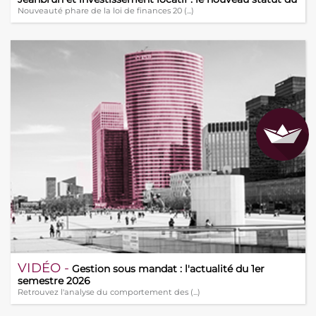
bailleur privé
Nouveauté phare de la loi de finances 20 (...)
VIDÉO -
Gestion sous mandat : l'actualité du 1er
semestre 2026
Retrouvez l'analyse du comportement des (...)