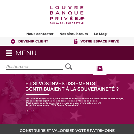
Contenu
Pied de page
Nous contacter
Nos simulateurs
Le Mag'
DEVENIR CLIENT
VOTRE ESPACE PRIVÉ
MENU
OUVRIR
LE
MENU
CONSTRUIRE ET VALORISER VOTRE PATRIMOINE