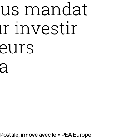
ous mandat
r investir
teurs
la
 Postale, innove avec le « PEA Europe