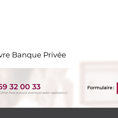
uvre Banque Privée
69 32 00 33
Formulaire :
TC/min hors surcoût éventuel selon opérateur)