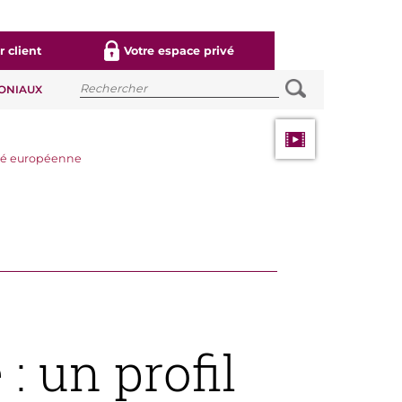
 client
Votre espace privé
MONIAUX
neté européenne
: un profil