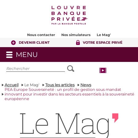
Contenu
Pied de page
Nous contacter
Nos simulateurs
Le Mag'
DEVENIR CLIENT
VOTRE ESPACE PRIVÉ
MENU
OUVRIR
LE
MENU
Accueil
Le Mag'
Tous les articles
News
PEA Europe Souveraineté : un profil de gestion sous mandat
innovant pour investir dans les secteurs essentiels à la souveraineté
européenne