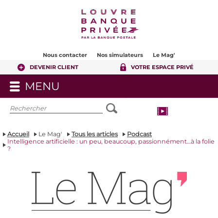
Contenu
Pied de page
Nous contacter
Nos simulateurs
Le Mag'
DEVENIR CLIENT
VOTRE ESPACE PRIVÉ
MENU
OUVRIR
LE
MENU
Accueil
Le Mag'
Tous les articles
Podcast
Intelligence artificielle : un peu, beaucoup, passionnément…à la folie
?