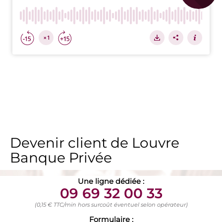
Devenir client de Louvre
Banque Privée
Une ligne dédiée :
09 69 32 00 33
(0,15 € TTC/min hors surcoût éventuel selon opérateur)
Formulaire :