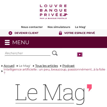
Contenu
Pied de page
Nous contacter
Nos simulateurs
Le Mag'
DEVENIR CLIENT
VOTRE ESPACE PRIVÉ
MENU
OUVRIR
LE
MENU
Accueil
Le Mag'
Tous les articles
Podcast
Intelligence artificielle : un peu, beaucoup, passionnément…à la folie
?