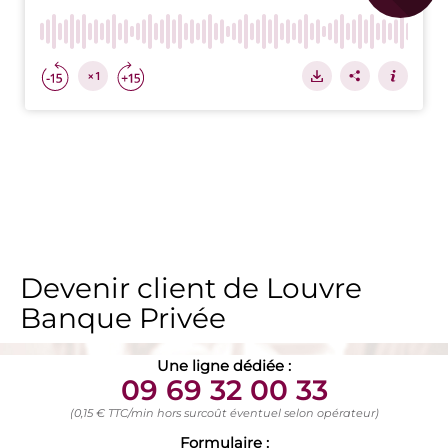
Devenir client de Louvre
Banque Privée
Une ligne dédiée :
09 69 32 00 33
(0,15 € TTC/min hors surcoût éventuel selon opérateur)
Formulaire :