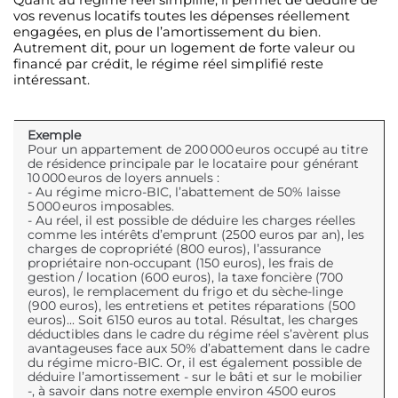
Quant au régime réel simplifié, il permet de déduire de
vos revenus locatifs toutes les dépenses réellement
engagées, en plus de l’amortissement du bien.
Autrement dit, pour un logement de forte valeur ou
financé par crédit, le régime réel simplifié reste
intéressant.
Exemple
Pour un appartement de 200 000 euros occupé au titre
de résidence principale par le locataire pour générant
10 000 euros de loyers annuels :
- Au régime micro-BIC, l’abattement de 50% laisse
5 000 euros imposables.
- Au réel, il est possible de déduire les charges réelles
comme les intérêts d’emprunt (2500 euros par an), les
charges de copropriété (800 euros), l’assurance
propriétaire non-occupant (150 euros), les frais de
gestion / location (600 euros), la taxe foncière (700
euros), le remplacement du frigo et du sèche-linge
(900 euros), les entretiens et petites réparations (500
euros)... Soit 6150 euros au total. Résultat, les charges
déductibles dans le cadre du régime réel s’avèrent plus
avantageuses face aux 50% d’abattement dans le cadre
du régime micro-BIC. Or, il est également possible de
déduire l’amortissement - sur le bâti et sur le mobilier
-, à savoir dans notre exemple environ 4500 euros