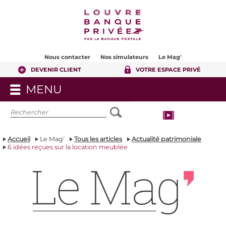
Contenu
Pied de page
Nous contacter
Nos simulateurs
Le Mag'
DEVENIR CLIENT
VOTRE ESPACE PRIVÉ
MENU
OUVRIR
LE
MENU
Accueil
Le Mag'
Tous les articles
Actualité patrimoniale
6 idées reçues sur la location meublée