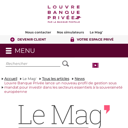
Contenu
Pied de page
Nous contacter
Nos simulateurs
Le Mag'
DEVENIR CLIENT
VOTRE ESPACE PRIVÉ
MENU
OUVRIR
LE
MENU
Accueil
Le Mag'
Tous les articles
News
Louvre Banque Privée lance un nouveau profil de gestion sous
mandat pour investir dans les secteurs essentiels à la souveraineté
européenne