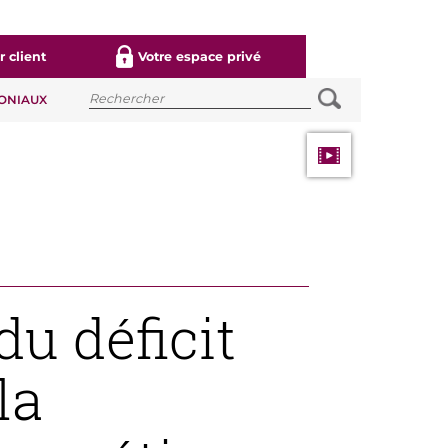
 client
Votre espace privé
MONIAUX
u déficit
la