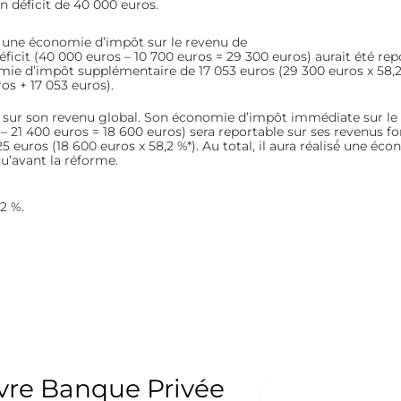
un déficit de 40 000 euros.
é́ une économie d’impôt sur le revenu de
éficit (40 000 euros – 10 700 euros = 29 300 euros) aurait été re
mie d’impôt supplémentaire de 17 053 euros (29 300 euros x 58,2 %*)
s + 17 053 euros).
s sur son revenu global. Son économie d’impôt immédiate sur le 
 – 21 400 euros = 18 600 euros) sera reportable sur ses revenus fo
uros (18 600 euros x 58,2 %*). Au total, il aura réalisé́ une éc
qu’avant la réforme.
,2 %.
uvre Banque Privée