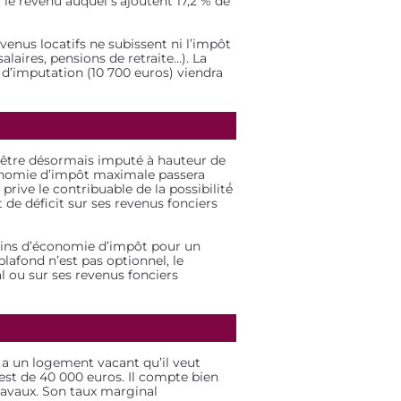
 le revenu auquel s’ajoutent 17,2 % de
evenus locatifs ne subissent ni l’impôt
aires, pensions de retraite...). La
 d’imputation (10 700 euros) viendra
 être désormais imputé à hauteur de
économie d’impôt maximale passera
rive le contribuable de la possibilité́
de déficit sur ses revenus fonciers
moins d’économie d’impôt pour un
afond n’est pas optionnel, le
l ou sur ses revenus fonciers
r a un logement vacant qu’il veut
est de 40 000 euros. Il compte bien
travaux. Son taux marginal