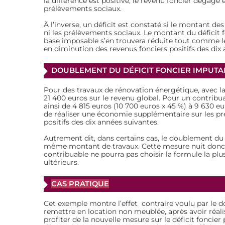
la différence est positive, le revenu foncier dégagé
prélèvements sociaux.
À l’inverse, un déficit est constaté si le montant d
ni les prélèvements sociaux. Le montant du déficit fo
base imposable s’en trouvera réduite tout comme le 
en diminution des revenus fonciers positifs des dix 
DOUBLEMENT DU DÉFICIT FONCIER IMPUTAB
Pour des travaux de rénovation énergétique, avec l
21 400 euros sur le revenu global. Pour un contrib
ainsi de 4 815 euros (10 700 euros x 45 %) à 9 630 e
de réaliser une économie supplémentaire sur les pré
positifs des dix années suivantes.
Autrement dit, dans certains cas, le doublement du 
même montant de travaux. Cette mesure nuit donc à
contribuable ne pourra pas choisir la formule la pl
ultérieurs.
CAS PRATIQUE
Cet exemple montre l’effet contraire voulu par le d
remettre en location non meublée, après avoir réali
profiter de la nouvelle mesure sur le déficit foncie