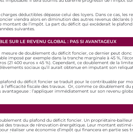
 est imposable. Il sera soumis au barème progressif de l’impôt sur
es charges déductibles dépasse celui des loyers. Dans ce cas, les r
ncier viendra alors en diminution des autres revenus déclarés (sal
montant de l’impôt. La part du déficit qui excèderait le plafond
années suivantes.
LE SUR LE REVENU GLOBAL : PAS SI AVANTAGEUX
a mesure de doublement du déficit foncier, ce dernier peut donc
uable imposé par exemple dans la tranche marginale à 45 %, l’
uros (21 400 euros x 45 %). Cependant, ce doublement de la limite p
lèvements sociaux qu’il aurait obtenue en imputant son reliquat 
plafond du déficit foncier se traduit pour le contribuable par 
 l’efficacité fiscale des travaux. Or, comme ce doublement du pl
us avantageuse : l’appliquer immédiatement sur son revenu globa
oublement du plafond du déficit foncier. Un propriétaire-bailleu
sé des travaux de rénovation énergétique. Leur montant estimé 
r pour réaliser une économie d’impôt qui financera en partie ses 