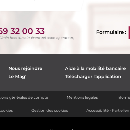
69 32 00 33
Formulaire :
TC/min hors surcoût éventuel selon opérateur)
Nous rejoindre
Aide à la mobilité bancaire
Le Mag'
Télécharger l'application
itions générales de compte
Mentions légales
Informa
cookies
Gestion des cookies
Accessibilité - Partiel