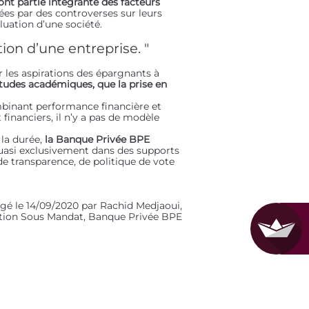
ont partie intégrante des facteurs
ées par des controverses sur leurs
luation d’une société.
ion d’une entreprise. "
r les aspirations des épargnants à
études académiques, que la prise en
mbinant performance financière et
inanciers, il n’y a pas de modèle
la durée,
la Banque Privée BPE
uasi exclusivement dans des supports
e transparence, de politique de vote
igé le 14/09/2020 par Rachid Medjaoui,
stion Sous Mandat, Banque Privée BPE