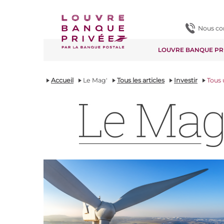
Contenu
Pied de page
Nous co
LOUVRE BANQUE PR
Accueil
Le Mag'
Tous les articles
Investir
Tous 