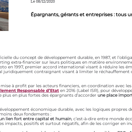
Le 08/12/2020
Épargnants, gérants et entreprises : tous
icielle du concept de développement durable, en 1987, et l’obliga
rting extra-financier sur leurs politiques en matière environnemen
oto en 1997, premier accord international visant à réduire les émis
l juridiquement contraignant visant à limiter le réchauffement 
mise à profit par les acteurs financiers, en coordination avec les
alement Responsable d’Etat
en 2016 (Label ISR), pour développer
e plus en plus fortes des épargnants d’accorder
une place impor
 développement économique durable, avec les logiques propres d
u moins deux fondements :
un lien fort entre capital et humain
, c’est-à-dire entre monde éc
 impacts, positifs et surtout négatifs, afin de les corriger en in