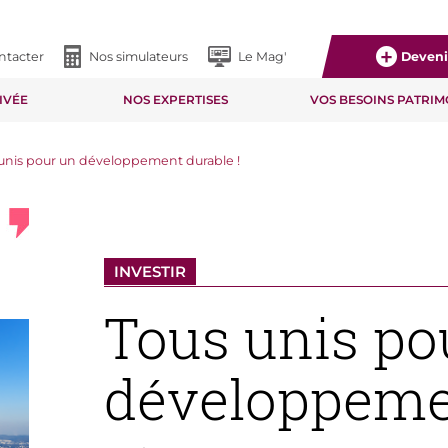
ntacter
Nos simulateurs
Le Mag'
Devenir
IVÉE
NOS EXPERTISES
VOS BESOINS PATRI
unis pour un développement durable !
INVESTIR
Tous unis po
développemen