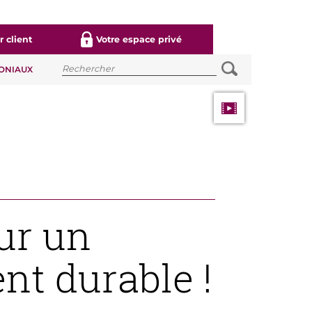
 client
Votre espace privé
MONIAUX
ur un
t durable !