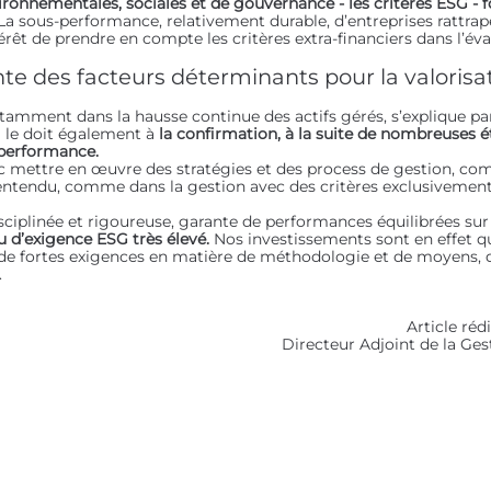
ronnementales, sociales et de gouvernance - les critères ESG - f
La sous-performance, relativement durable, d’entreprises rattrap
érêt de prendre en compte les critères extra-financiers dans l’éva
nte des facteurs déterminants pour la valorisat
notamment dans la hausse continue des actifs gérés, s’explique pa
l le doit également à
la confirmation, à la suite de nombreuses 
 performance.
c mettre en œuvre des stratégies et des process de gestion, co
entendu, comme dans la gestion avec des critères exclusivement f
sciplinée et rigoureuse, garante de performances équilibrées sur 
u d’exigence ESG très élevé.
Nos investissements sont en effet q
à de fortes exigences en matière de méthodologie et de moyens, d
.
Article réd
Directeur Adjoint de la Ge