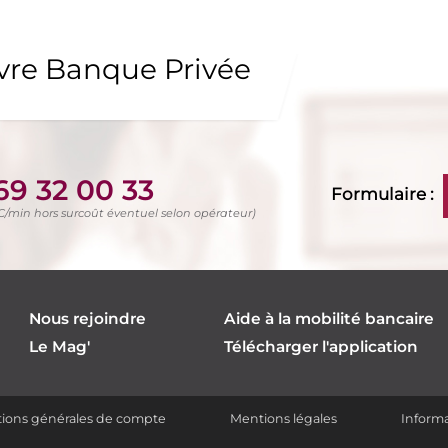
uvre Banque Privée
69 32 00 33
Formulaire :
TC/min hors surcoût éventuel selon opérateur)
Nous rejoindre
Aide à la mobilité bancaire
Le Mag'
Télécharger l'application
itions générales de compte
Mentions légales
Informa